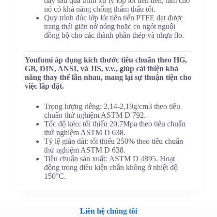
dày sau quá trình xử lý lớp lót tiên tiến, làm cho
nó có khả năng chống thẩm thấu tốt.
Quy trình đúc lớp lót tiên tiến PTFE đạt được
trạng thái giãn nở nóng hoặc co ngót nguội
đồng bộ cho các thành phần thép và nhựa flo.
Youfumi áp dụng kích thước tiêu chuẩn theo HG,
GB, DIN, ANSI, và JIS, v.v., giúp cải thiện khả
năng thay thế lẫn nhau, mang lại sự thuận tiện cho
việc lắp đặt.
Trọng lượng riêng: 2,14-2,19g/cm3 theo tiêu
chuẩn thử nghiệm ASTM D 792.
Tốc độ kéo: tối thiểu 20,7Mpa theo tiêu chuẩn
thử nghiệm ASTM D 638.
Tỷ lệ giãn dài: tối thiểu 250% theo tiêu chuẩn
thử nghiệm ASTM D 638.
Tiêu chuẩn sản xuất: ASTM D 4895. Hoạt
động trong điều kiện chân không ở nhiệt độ
150°C.
Liên hệ chúng tôi