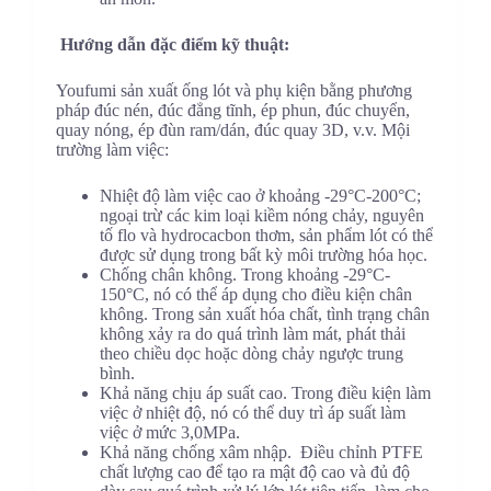
Hướng dẫn đặc điểm kỹ thuật:
Youfumi sản xuất ống lót và phụ kiện bằng phương
pháp đúc nén, đúc đẳng tĩnh, ép phun, đúc chuyển,
quay nóng, ép đùn ram/dán, đúc quay 3D, v.v. Mội
trường làm việc:
Nhiệt độ làm việc cao ở khoảng -29°C-200°C;
ngoại trừ các kim loại kiềm nóng chảy, nguyên
tố flo và hydrocacbon thơm, sản phẩm lót có thể
được sử dụng trong bất kỳ môi trường hóa học.
Chống chân không. Trong khoảng -29°C-
150°C, nó có thể áp dụng cho điều kiện chân
không. Trong sản xuất hóa chất, tình trạng chân
không xảy ra do quá trình làm mát, phát thải
theo chiều dọc hoặc dòng chảy ngược trung
bình.
Khả năng chịu áp suất cao. Trong điều kiện làm
việc ở nhiệt độ, nó có thể duy trì áp suất làm
việc ở mức 3,0MPa.
Khả năng chống xâm nhập. Điều chỉnh PTFE
chất lượng cao để tạo ra mật độ cao và đủ độ