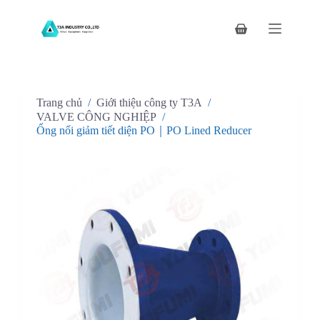
C
h
Giỏ
u
hàng
y
ể
n
đ
Trang chủ
/
Giới thiệu công ty T3A
/
ế
n
VALVE CÔNG NGHIỆP
/
p
Ống nối giảm tiết diện PO｜PO Lined Reducer
h
ầ
n
n
ộ
i
d
u
n
g