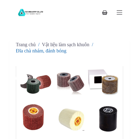
C
h
Giỏ
u
hàng
y
ể
n
đ
Trang chủ
/
Vật liệu làm sạch khuôn
/
ế
n
Đĩa chà nhám, đánh bóng
p
h
ầ
n
n
ộ
i
d
u
n
g