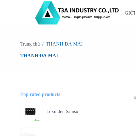
C
h
GIỚI
u
y
ể
n
đ
ế
Trang chủ
/
THANH ĐÁ MÀI
n
p
THANH ĐÁ MÀI
h
ầ
n
n
ộ
i
d
Top rated products
u
n
g
Loxo đen Samsol