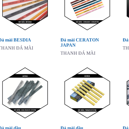
Đá mài BESDIA
Đá mài CERATON
Đá
JAPAN
THANH ĐÁ MÀI
TH
THANH ĐÁ MÀI
Đá mài dầu
Đá mài dầu
Đá