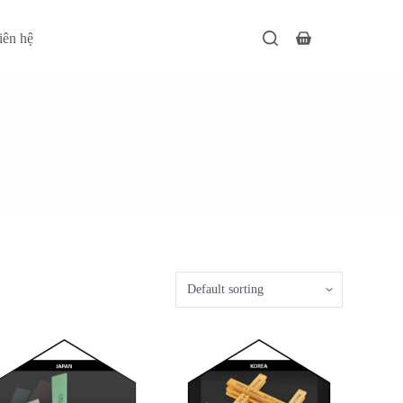
iên hệ
Giỏ
hàng