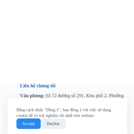
Liên hệ chúng tôi
Văn phòng:
Số 72 đường số 291, Khu phố 2, Phường
Long Trường, Thành phố Hồ Chí Minh, Việt Nam
Hotline:
0964 112 767
Bằng cách nhấn "Đồng ý", bạn đồng ý với việc sử dụng
Email:
tainguyen@t3aindustry.com
cookie để có trải nghiệm tốt nhất trên website
Accept
Decline
Facebook