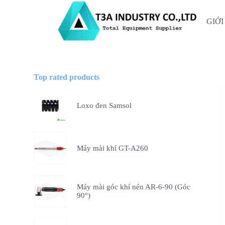
C
h
GIỚI
u
y
ể
n
đ
ế
Top rated products
n
p
h
Loxo đen Samsol
ầ
n
n
ộ
i
Máy mài khí GT-A260
d
u
n
g
Máy mài góc khí nén AR-6-90 (Góc
90°)