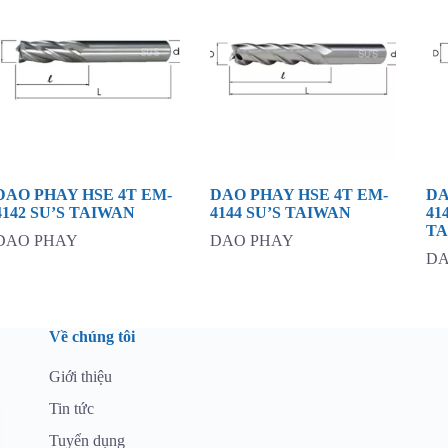
DAO PHAY HSE 4T EM-
DAO PHAY HSE 4T EM-
DA
4142 SU’S TAIWAN
4144 SU’S TAIWAN
41
T
DAO PHAY
DAO PHAY
DA
Về chúng tôi
Giới thiệu
Tin tức
Tuyển dụng