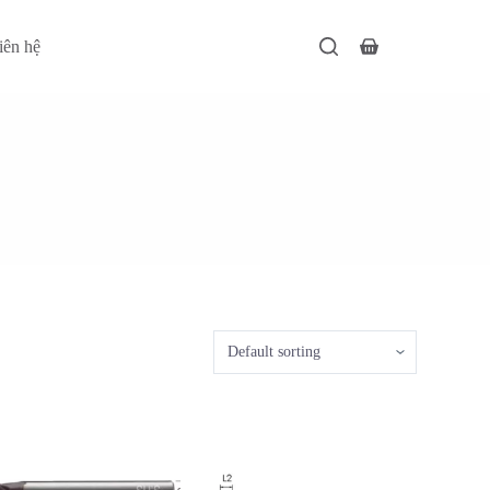
iên hệ
Giỏ
hàng