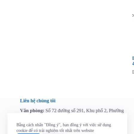
Liên hệ chúng tôi
Văn phòng:
Số 72 đường số 291, Khu phố 2, Phường
Long Trường, Thành phố Hồ Chí Minh, Việt Nam
Hotline:
0964 112 767
Bằng cách nhấn "Đồng ý", bạn đồng ý với việc sử dụng
Email:
tainguyen@t3aindustry.com
cookie để có trải nghiệm tốt nhất trên website