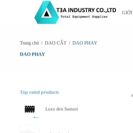
C
h
GIỚI
u
y
ể
n
đ
ế
Trang chủ
/
DAO CẮT
/
DAO PHAY
n
p
DAO PHAY
h
ầ
n
n
ộ
i
d
Top rated products
u
n
g
Loxo đen Samsol