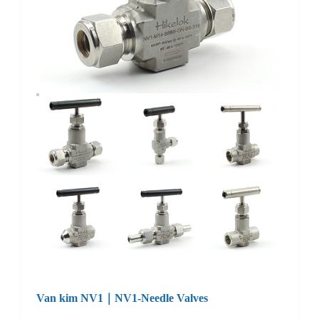
Van kim NV1｜NV1-Needle Valves