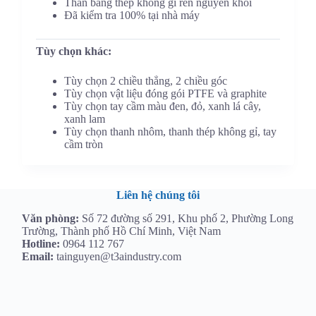
Thân bằng thép không gỉ rèn nguyên khối
Đã kiểm tra 100% tại nhà máy
Tùy chọn khác:
Tùy chọn 2 chiều thẳng, 2 chiều góc
Tùy chọn vật liệu đóng gói PTFE và graphite
Tùy chọn tay cầm màu đen, đỏ, xanh lá cây,
xanh lam
Tùy chọn thanh nhôm, thanh thép không gỉ, tay
cầm tròn
Liên hệ chúng tôi
Văn phòng:
Số 72 đường số 291, Khu phố 2, Phường Long
Trường, Thành phố Hồ Chí Minh, Việt Nam
Hotline:
0964 112 767
Email:
tainguyen@t3aindustry.com