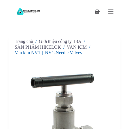
C
h
Giỏ
u
hàng
y
ể
n
đ
Trang chủ
/
Giới thiệu công ty T3A
/
ế
n
SẢN PHẨM HIKELOK
/
VAN KIM
/
p
Van kim NV1｜NV1-Needle Valves
h
ầ
n
n
ộ
i
d
u
n
g