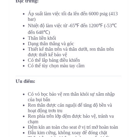
Đặc trưng:
Áp suất làm việc tối đa lên đến 6000 psig (413
bar)
Nhiệt độ làm việc từ -65℉ đến 1200℉ (-53℃
đến 648℃)
Thân liền khối
Dạng thân thẳng và góc
Thiết kế thân trên và thân dưới, ren thân trên
được thiết kế bảo vệ
Có thể lắp bảng điều khiển
Có thể tùy chọn màu tay cầm
Ưu điểm:
Có vỏ bọc bảo vệ ren thân khỏi sự xâm nhập
của bụi bẩn
Ren thân được cán nguội để tăng độ bền và
hoạt động trơn tru
Ren phía trên lớp đệm được bảo vệ, tránh va
chạm
Đệm kín an toàn cho seat ở vị trí mở hoàn toàn
Đầu kim cứng, không xoay để đóng chặt