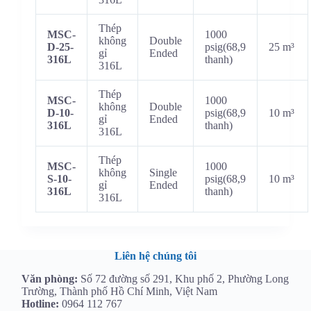
Thép
MSC-
1000
không
Double
D-25-
psig(68,9
25 m³
gỉ
Ended
316L
thanh)
316L
Thép
MSC-
1000
không
Double
D-10-
psig(68,9
10 m³
gỉ
Ended
316L
thanh)
316L
Thép
MSC-
1000
không
Single
S-10-
psig(68,9
10 m³
gỉ
Ended
316L
thanh)
316L
Liên hệ chúng tôi
Văn phòng:
Số 72 đường số 291, Khu phố 2, Phường Long
Trường, Thành phố Hồ Chí Minh, Việt Nam
Hotline:
0964 112 767