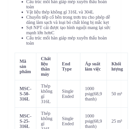
Cấu trúc mối hàn giáp mép xuyên thấu hoàn
toàn
Vật liệu thép không gỉ 316L và 304L
Chuyển tiếp cổ bên trong trơn tru cho phép dễ
dàng làm sạch và loại bỏ chất lỏng bị mắc kẹt
Sợi NPT cái được tạo hình nguội mang lại sức
mạnh lớn hơn
C
Cấu trúc mối hàn giáp mép xuyên thấu hoàn
toàn
Chất
Mã
liệu
End
Áp suất
Khối
sản
thân
Type
làm việc
lượng
phẩm
máy
Thép
MSC-
1000
không
Single
S-50-
psig(68,9
50 m³
gỉ
Ended
316L
thanh)
316L
Thép
MSC-
1000
không
Single
S-25-
psig(68,9
25 m³
gỉ
Ended
316L
thanh)
316L