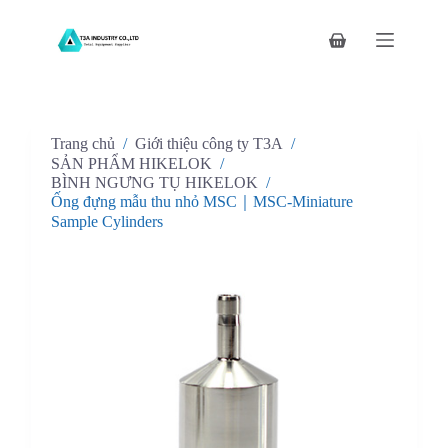
C
h
Giỏ
u
hàng
y
ể
n
đ
Trang chủ
/
Giới thiệu công ty T3A
/
ế
n
SẢN PHẨM HIKELOK
/
p
BÌNH NGƯNG TỤ HIKELOK
/
h
Ống đựng mẫu thu nhỏ MSC｜MSC-Miniature
ầ
Sample Cylinders
n
n
ộ
i
d
u
n
g