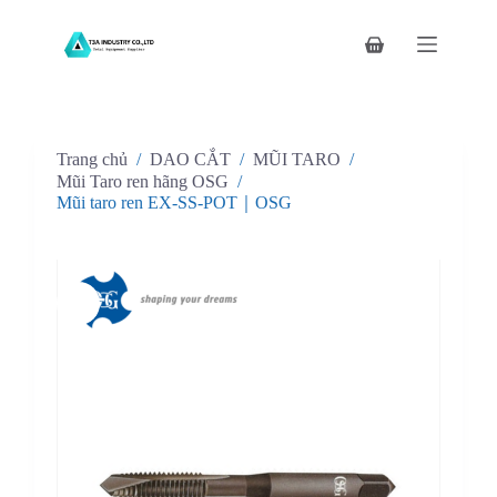
C
h
Giỏ
u
hàng
y
ể
n
đ
Trang chủ
/
DAO CẮT
/
MŨI TARO
/
ế
n
Mũi Taro ren hãng OSG
/
p
Mũi taro ren EX-SS-POT｜OSG
h
ầ
n
n
ộ
i
d
u
n
g