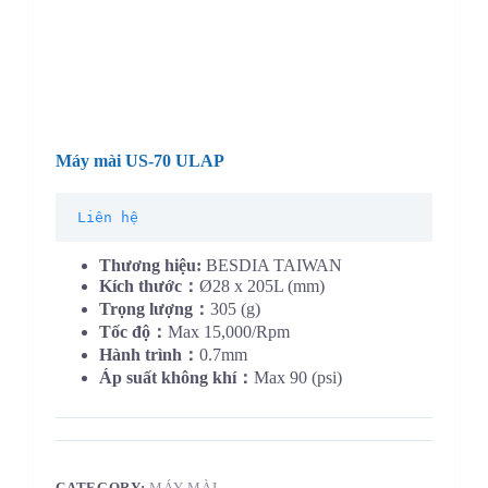
Máy mài US-70 ULAP
Liên hệ
Thương hiệu:
BESDIA TAIWAN
Kích thước：
Ø28 x 205L (mm)
Trọng lượng：
305 (g)
Tốc độ：
Max 15,000/Rpm
Hành trình：
0.7mm
Áp suất không khí：
Max 90 (psi)
CATEGORY:
MÁY MÀI