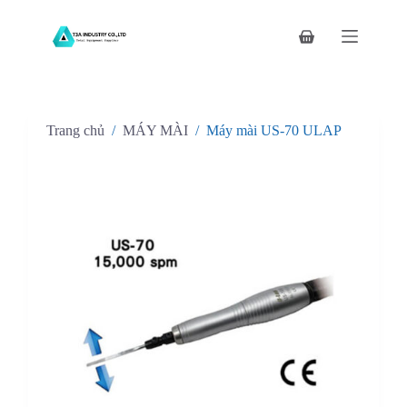
C
h
Giỏ
u
hàng
y
ể
n
đ
Trang chủ
/
MÁY MÀI
/
Máy mài US-70 ULAP
ế
n
p
h
ầ
n
n
ộ
i
d
u
n
g