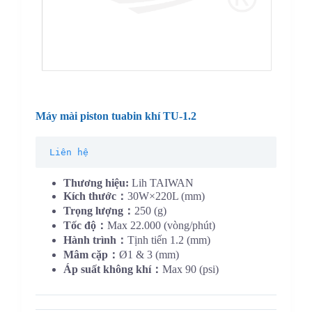
Máy mài piston tuabin khí TU-1.2
Liên hệ
Thương hiệu:
Lih TAIWAN
Kích thước：
30W×220L (mm)
Trọng lượng：
250 (g)
Tốc độ：
Max 22.000 (vòng/phút)
Hành trình：
Tịnh tiến
1.2 (
mm
)
Mâm cặp：
Ø1 & 3 (mm)
Áp suất không khí：
Max 90 (psi)