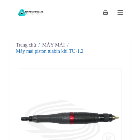
C
h
Giỏ
u
hàng
y
ể
n
đ
Trang chủ
/
MÁY MÀI
/
ế
n
Máy mài piston tuabin khí TU-1.2
p
h
ầ
n
n
ộ
i
d
u
n
g