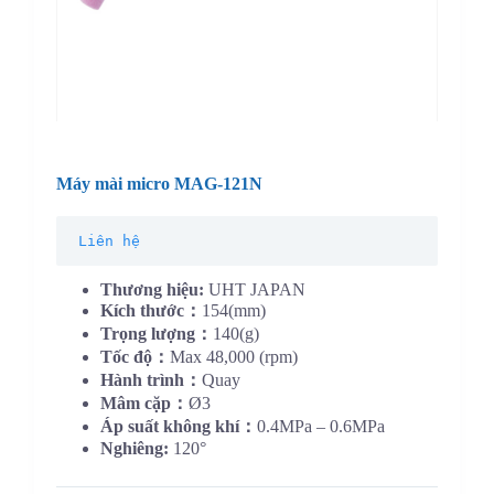
Máy mài micro MAG-121N
Liên hệ
Thương hiệu:
UHT JAPAN
Kích thước：
154(mm)
Trọng lượng：
140(g)
Tốc độ：
Max 48,000 (rpm)
Hành trình：
Quay
Mâm cặp：
Ø3
Áp suất không khí：
0.4MPa – 0.6MPa
Nghiêng:
120°