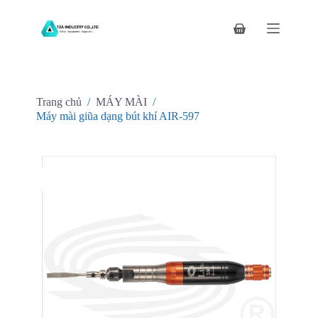
C
h
Giỏ
u
hàng
y
ể
n
đ
Trang chủ
/
MÁY MÀI
/
ế
n
Máy mài giũa dạng bút khí AIR-597
p
h
ầ
n
n
ộ
i
d
u
n
g