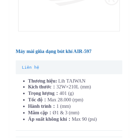
Máy mài giũa dạng bút khí AIR-597
Liên hệ
Thương hiệu:
Lih TAIWAN
Kích thước：
32W×210L (mm)
Trọng lượng：
401 (g)
Tốc độ：
Max 28.000 (rpm)
Hành trình：
1 (mm)
Mâm cặp：
Ø1 & 3 (mm)
Áp suất không khí：
Max 90 (psi)