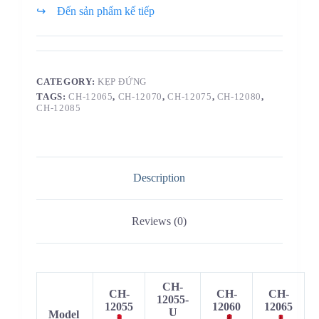
↪ Đến sản phẩm kế tiếp
CATEGORY:
KẸP ĐỨNG
TAGS:
CH-12065
,
CH-12070
,
CH-12075
,
CH-12080
,
CH-12085
Description
Reviews (0)
CH-
CH-
CH-
CH-
12055-
12055
12060
12065
U
Model