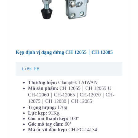
Kẹp định vị dạng đứng CH-12055｜CH-12085
Liên hệ
Thương hiệu:
Clamptek TAIWAN
Mã sản phẩm:
CH-12055｜CH-12055-U｜
CH-12060｜CH-12065｜CH-12070｜CH-
12075｜CH-12080｜CH-12085
Trọng lượng:
170g
Lực kẹp:
91Kg
Góc mở thanh kẹp:
100°
Góc mở tay cầm:
60°
Mã ốc vít đầu kẹp:
CH-FC-14134