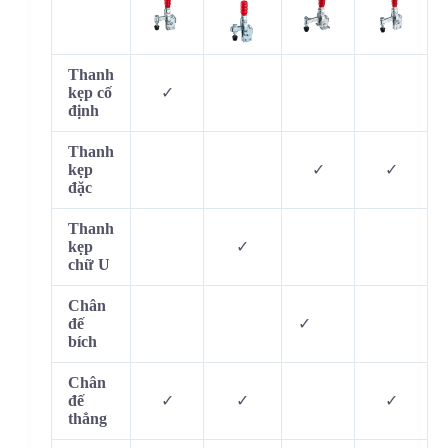
Thanh
kẹp cố
✓
định
Thanh
kẹp
✓
✓
đặc
Thanh
kẹp
✓
chữ U
Chân
đế
✓
bích
Chân
đế
✓
✓
✓
thẳng