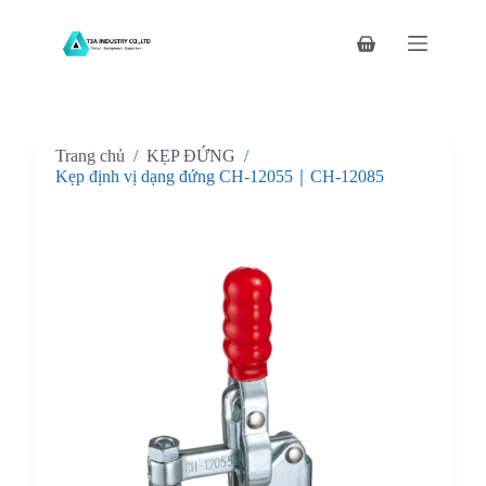
C
h
Giỏ
u
hàng
y
ể
n
đ
Trang chủ
/
KẸP ĐỨNG
/
ế
n
Kẹp định vị dạng đứng CH-12055｜CH-12085
p
h
ầ
n
n
ộ
i
d
u
n
g