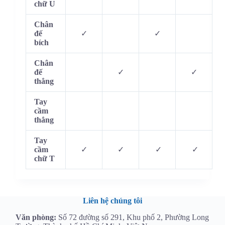
chữ U
Chân
đế
✓
✓
bích
Chân
đế
✓
✓
thẳng
Tay
cầm
thẳng
Tay
cầm
✓
✓
✓
✓
chữ T
Liên hệ chúng tôi
Văn phòng:
Số 72 đường số 291, Khu phố 2, Phường Long