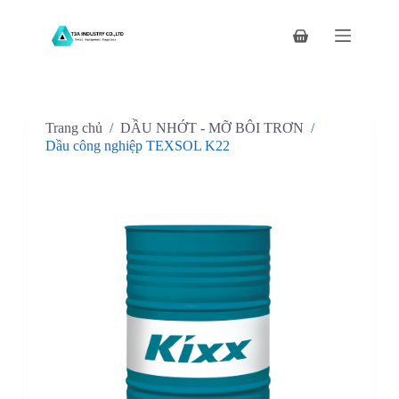
C
h
Giỏ
u
hàng
y
ể
n
đ
Trang chủ
/
DẦU NHỚT - MỠ BÔI TRƠN
/
ế
n
Dầu công nghiệp TEXSOL K22
p
h
ầ
n
n
ộ
i
d
u
n
g