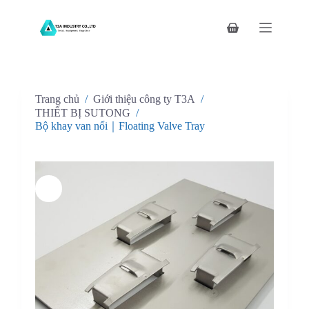
C
h
Giỏ
u
hàng
y
ể
n
đ
Trang chủ
/
Giới thiệu công ty T3A
/
ế
n
THIẾT BỊ SUTONG
/
p
Bộ khay van nổi｜Floating Valve Tray
h
ầ
n
n
ộ
i
d
u
n
g