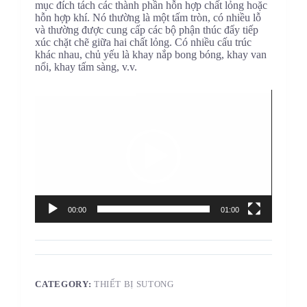
mục đích tách các thành phần hỗn hợp chất lỏng hoặc
hỗn hợp khí. Nó thường là một tấm tròn, có nhiều lỗ
và thường được cung cấp các bộ phận thúc đẩy tiếp
xúc chặt chẽ giữa hai chất lỏng. Có nhiều cấu trúc
khác nhau, chủ yếu là khay nắp bong bóng, khay van
nổi, khay tấm sàng, v.v.
Trình
chơi
Video
00:00
01:00
CATEGORY:
THIẾT BỊ SUTONG