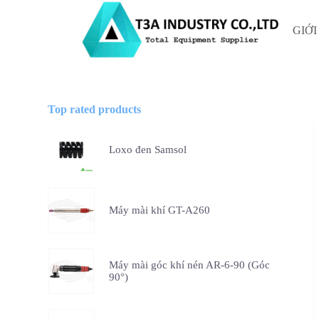
C
h
GIỚI
u
y
ể
n
đ
ế
Top rated products
n
p
h
Loxo đen Samsol
ầ
n
n
ộ
i
Máy mài khí GT-A260
d
u
n
g
Máy mài góc khí nén AR-6-90 (Góc
90°)