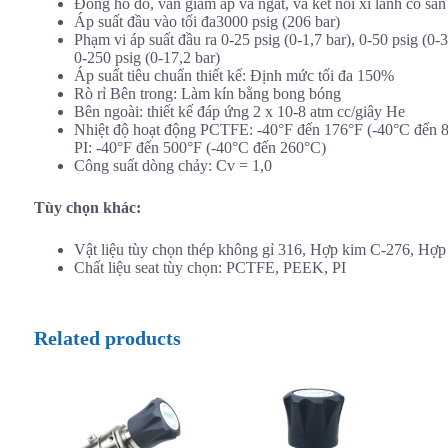
Đồng hồ đo, van giảm áp và ngắt, và kết nối xi lanh có sẵn
Áp suất đầu vào tối đa3000 psig (206 bar)
Phạm vi áp suất đầu ra 0-25 psig (0-1,7 bar), 0-50 psig (0-3
0-250 psig (0-17,2 bar)
Áp suất tiêu chuẩn thiết kế: Định mức tối đa 150%
Rò rỉ Bên trong: Làm kín bằng bong bóng
Bên ngoài: thiết kế đáp ứng 2 x 10-8 atm cc/giây He
Nhiệt độ hoạt động PCTFE: -40°F đến 176°F (-40°C đến 
PI: -40°F đến 500°F (-40°C đến 260°C)
Công suất dòng chảy: Cv = 1,0
Tùy chọn khác:
Vật liệu tùy chọn thép không gỉ 316, Hợp kim C-276, Hợp
Chất liệu seat tùy chọn: PCTFE, PEEK, PI
Related products