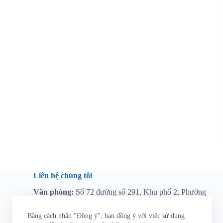
Liên hệ chúng tôi
Văn phòng:
Số 72 đường số 291, Khu phố 2, Phường
Long Trường, Thành phố Hồ Chí Minh, Việt Nam
Hotline:
0964 112 767
Bằng cách nhấn "Đồng ý", bạn đồng ý với việc sử dụng
Email:
tainguyen@t3aindustry.com