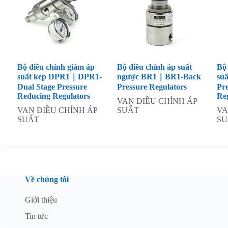
Bộ điều chỉnh giảm áp
Bộ điều chỉnh áp suất
Bộ
suất kép DPR1｜DPR1-
ngược BR1｜BR1-Back
su
Dual Stage Pressure
Pressure Regulators
Pr
Reducing Regulators
Re
VAN ĐIỀU CHỈNH ÁP
VAN ĐIỀU CHỈNH ÁP
SUẤT
VA
SUẤT
SU
Về chúng tôi
Giới thiệu
Tin tức