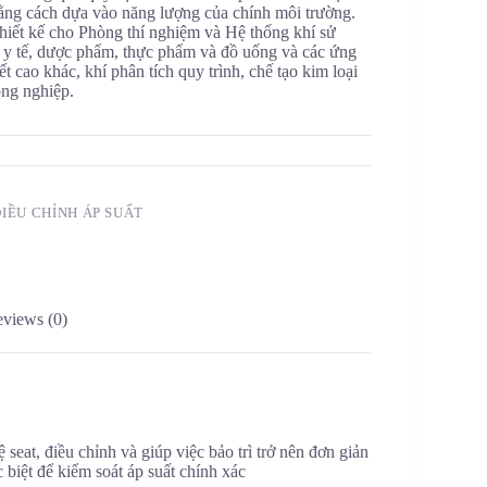
ằng cách dựa vào năng lượng của chính môi trường.
hiết kế cho Phòng thí nghiệm và Hệ thống khí sử
g y tế, dược phẩm, thực phẩm và đồ uống và các ứng
ết cao khác, khí phân tích quy trình, chế tạo kim loại
ông nghiệp.
ĐIỀU CHỈNH ÁP SUẤT
views (0)
seat, điều chỉnh và giúp việc bảo trì trở nên đơn giản
biệt để kiểm soát áp suất chính xác