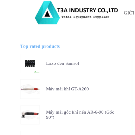
C
h
GIỚI
u
y
ể
n
đ
ế
Top rated products
n
p
h
Loxo đen Samsol
ầ
n
n
ộ
i
Máy mài khí GT-A260
d
u
n
g
Máy mài góc khí nén AR-6-90 (Góc
90°)