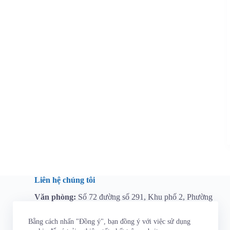
Liên hệ chúng tôi
Văn phòng:
Số 72 đường số 291, Khu phố 2, Phường
Long Trường, Thành phố Hồ Chí Minh, Việt Nam
Hotline:
0964 112 767
Bằng cách nhấn "Đồng ý", bạn đồng ý với việc sử dụng
Email:
tainguyen@t3aindustry.com