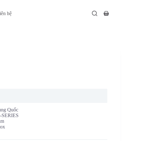
iên hệ
Giỏ
hàng
ung Quốc
0-SERIES
ám
ox