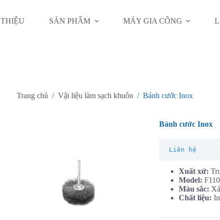
 THIỆU
SẢN PHẨM
MÁY GIA CÔNG
L
Trang chủ
/
Vật liệu làm sạch khuôn
/
Bánh cước Inox
Bánh cước Inox
Liên hệ
Xuất xứ:
Tr
Model:
F11
Màu sắc:
X
Chất liệu:
In