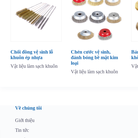
Chổi đồng vệ sinh lỗ
Chén cước vệ sinh,
Bá
khuôn ép nhựa
đánh bóng bề mặt kim
kh
loại
Vật liệu làm sạch khuôn
Vật
Vật liệu làm sạch khuôn
Về chúng tôi
Giới thiệu
Tin tức