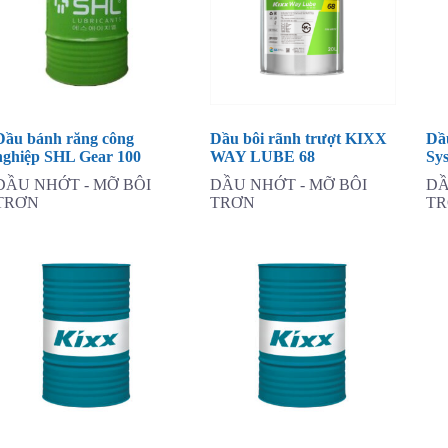
Dầu bánh răng công
Dầu bôi rãnh trượt KIXX
Dầ
nghiệp SHL Gear 100
WAY LUBE 68
Sy
DẦU NHỚT - MỠ BÔI
DẦU NHỚT - MỠ BÔI
DẦ
TRƠN
TRƠN
T