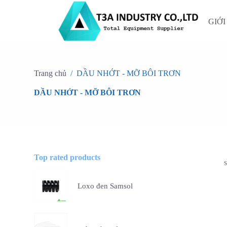
C
h
GIỚI
u
y
ể
n
đ
ế
Trang chủ
/
DẦU NHỚT - MỠ BÔI TRƠN
n
p
DẦU NHỚT - MỠ BÔI TRƠN
h
ầ
n
n
ộ
i
d
Top rated products
u
n
g
Loxo đen Samsol