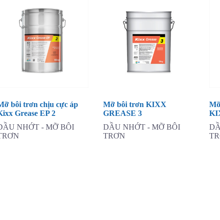
Mỡ bôi trơn chịu cực áp
Mỡ bôi trơn KIXX
Mỡ
Kixx Grease EP 2
GREASE 3
KI
DẦU NHỚT - MỠ BÔI
DẦU NHỚT - MỠ BÔI
DẦ
TRƠN
TRƠN
T