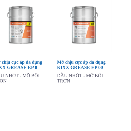
 chịu cực áp đa dụng
Mỡ chịu cực áp đa dụng
XX GREASE EP 0
KIXX GREASE EP 00
U NHỚT - MỠ BÔI
DẦU NHỚT - MỠ BÔI
RƠN
TRƠN