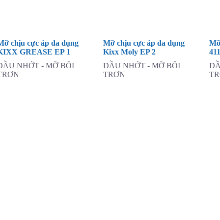
Mỡ chịu cực áp đa dụng
Mỡ chịu cực áp đa dụng
Mỡ
KIXX GREASE EP 1
Kixx Moly EP 2
41
DẦU NHỚT - MỠ BÔI
DẦU NHỚT - MỠ BÔI
DẦ
TRƠN
TRƠN
T
Không còn sản phẩm 
Về chúng tôi
Giới thiệu
Tin tức
Tuyển dụng