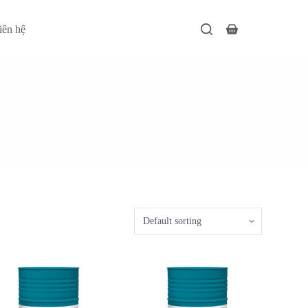
iên hệ
Giỏ
hàng