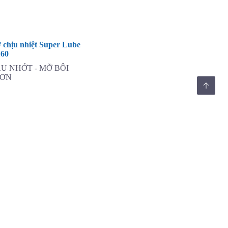
 chịu nhiệt Super Lube
160
U NHỚT - MỠ BÔI
RƠN
nào để tải
Dịch vụ khách hàng
Bảo mật thông tin khách hàng
Chính sách bảo hành và đổi trả
Chính sách vận chuyển