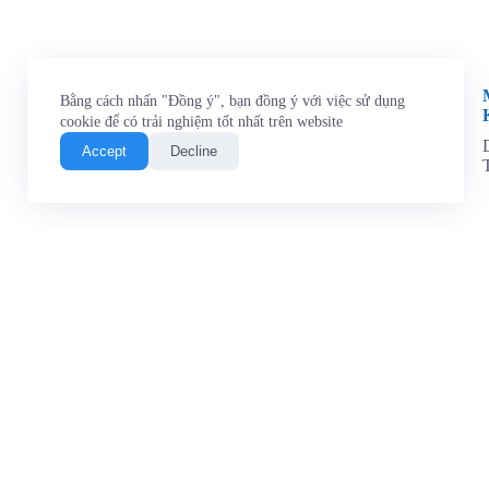
Bằng cách nhấn "Đồng ý", bạn đồng ý với việc sử dụng
cookie để có trải nghiệm tốt nhất trên website
Accept
Decline
Liên hệ chúng tôi
Văn phòng:
Số 72 đường số 291, Khu phố 2, Phường
Long Trường, Thành phố Hồ Chí Minh, Việt Nam
Hotline:
0964 112 767
Email:
tainguyen@t3aindustry.com