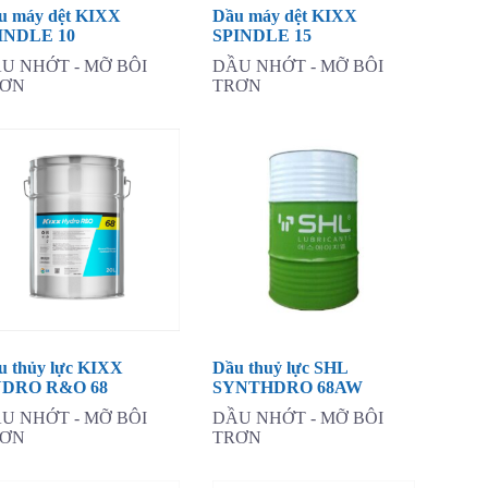
u máy dệt KIXX
Dầu máy dệt KIXX
INDLE 10
SPINDLE 15
U NHỚT - MỠ BÔI
DẦU NHỚT - MỠ BÔI
RƠN
TRƠN
u thủy lực KIXX
Dầu thuỷ lực SHL
DRO R&O 68
SYNTHDRO 68AW
U NHỚT - MỠ BÔI
DẦU NHỚT - MỠ BÔI
RƠN
TRƠN