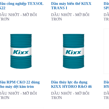
Dầu công nghiệp TEXSOL
Dầu máy biến thế KIXX
Dầ
K22
TRANS I
SP
DẦU NHỚT - MỠ BÔI
DẦU NHỚT - MỠ BÔI
DẦ
TRƠN
TRƠN
T
Dầu RPM CKO 22 dùng
Dầu thủy lực đa dụng
Dầ
cho máy dệt kim tròn
KIXX HYDRO R&O 46
HY
DẦU NHỚT - MỠ BÔI
DẦU NHỚT - MỠ BÔI
DẦ
TRƠN
TRƠN
T